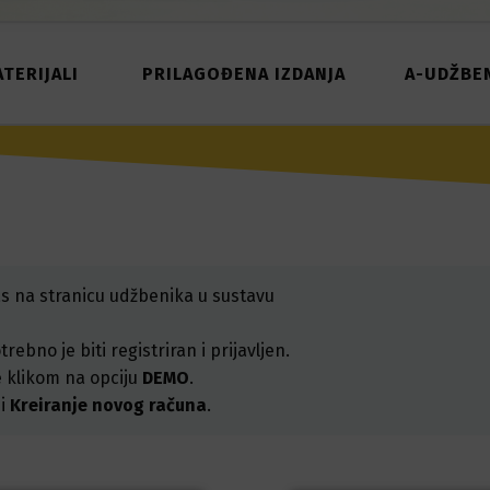
TERIJALI
PRILAGOĐENA IZDANJA
A-UDŽBEN
 na stranicu udžbenika u sustavu
bno je biti registriran i prijavljen.
e klikom na opciju
DEMO
.
ji
Kreiranje novog računa
.