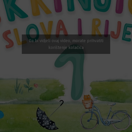
Da bi vidjeli ovaj video, morate prihvatiti
korištenje kolačića