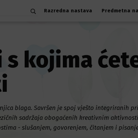
Razredna nastava
Predmetna n
 s kojima ćet
i
njica blaga. Savršen je spoj vješto integriranih pr
jezičnih sadržaja obogaćenih kreativnim aktivnos
stima - slušanjem, govorenjem, čitanjem i pisanj