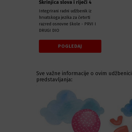
Škrinjica slova i riječi 4
Integrirani radni udžbenik iz
hrvatskoga jezika za četvrti
razred osnovne škole - PRVI I
DRUGI DIO
POGLEDAJ
Sve važne informacije o ovim udžbenic
predstavljanja: