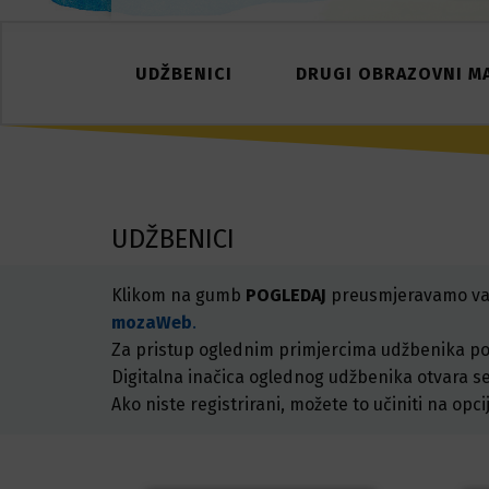
UDŽBENICI
DRUGI OBRAZOVNI MA
UDŽBENICI
Klikom na gumb
POGLEDAJ
preusmjeravamo vas
mozaWeb
.
Za pristup oglednim primjercima udžbenika potre
Digitalna inačica oglednog udžbenika otvara s
Ako niste registrirani, možete to učiniti na opci