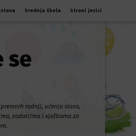
astava
Srednja škola
Strani jezici
e se
ipremnih radnji, učenja slova,
tima, zadatcima i vježbama za
em.