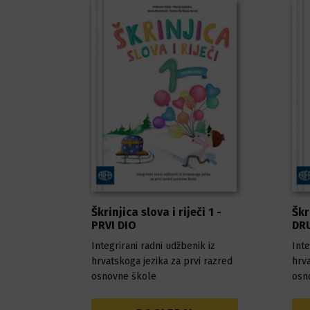
Škrinjica slova i riječi 1 -
Škr
PRVI DIO
DRU
Integrirani radni udžbenik iz
Inte
hrvatskoga jezika za prvi razred
hrva
osnovne škole
osn