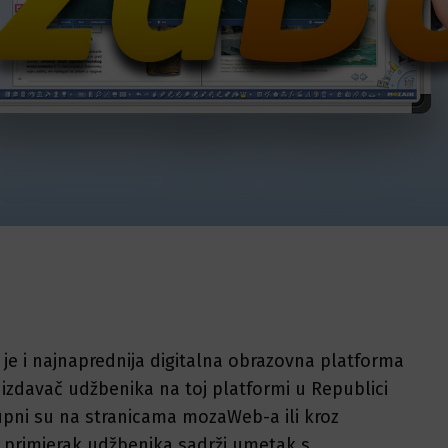
e i najnaprednija digitalna obrazovna platforma
ki izdavač udžbenika na toj platformi u Republici
tupni su na stranicama mozaWeb-a ili kroz
i primjerak udžbenika sadrži umetak s