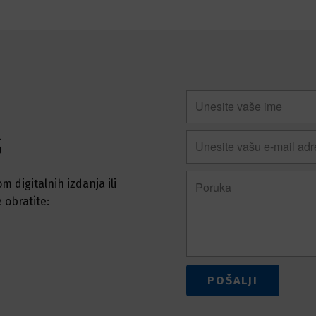
S
 digitalnih izdanja ili
 obratite:
POŠALJI