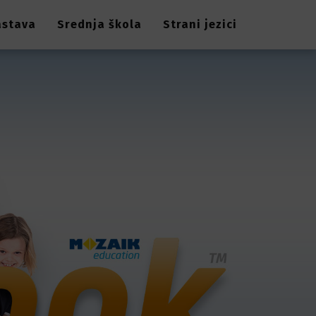
astava
Srednja škola
Strani jezici