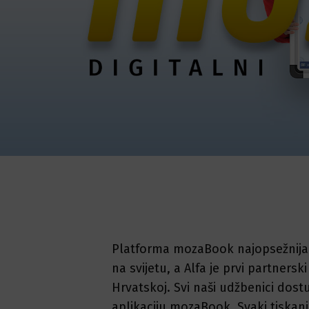
Platforma mozaBook najopsežnija j
na svijetu, a Alfa je prvi partners
Hrvatskoj. Svi naši udžbenici dos
aplikaciju mozaBook. Svaki tiskan