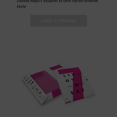
Likovna mapa s kolažom za šesti razred osnovne
škole
SAMO U PRODAJI