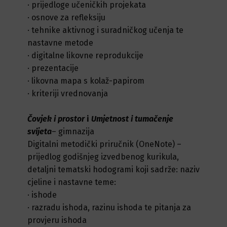
·
prijedloge učeničkih projekata
·
osnove za refleksiju
·
tehnike aktivnog i suradničkog učenja te
nastavne metode
·
digitalne likovne reprodukcije
·
prezentacije
·
likovna mapa s kolaž-papirom
·
kriteriji vrednovanja
Čovjek i prostor
i
Umjetnost i tumačenje
svijeta
– gimnazija
Digitalni metodički priručnik (OneNote) –
prijedlog godišnjeg izvedbenog kurikula,
detaljni tematski hodogrami koji sadrže: naziv
cjeline i nastavne teme:
·
ishode
·
razradu ishoda, razinu ishoda te pitanja za
provjeru ishoda