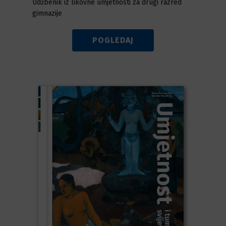
Udžbenik iz likovne umjetnosti za drugi razred
gimnazije
POGLEDAJ