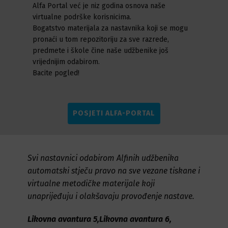
Alfa Portal već je niz godina osnova naše
virtualne podrške korisnicima.
Bogatstvo materijala za nastavnika koji se mogu
pronaći u tom repozitoriju za sve razrede,
predmete i škole čine naše udžbenike još
vrijednijim odabirom.
Bacite pogled!
POSJETI ALFA-PORTAL
Svi nastavnici odabirom Alfinih udžbenika
automatski stječu pravo na sve vezane tiskane i
virtualne metodičke materijale koji
unaprijeđuju i olakšavaju provođenje nastave.
Likovna avantura 5,
Likovna avantura 6,