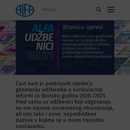
Stranicu ispred.
Alfini udžbenici nove generacije
spremni su za drugu godinu
uvođenja kurikularne reforme i
potpuno su usklađeni s
predmetnim kurikulumima i
novim udžbeničkim standardom.
Čast nam je predstaviti sljedeću
generaciju udžbenika u kurikularnoj
reformi za školsku godinu 2020./2021.
Pred vama su udžbenici koji odgovaraju
na sve izazove suvremenog obrazovanja,
ali isto tako i nove, nepredviđene
izazove s kojima se u ovom trenutku
suočavamo.