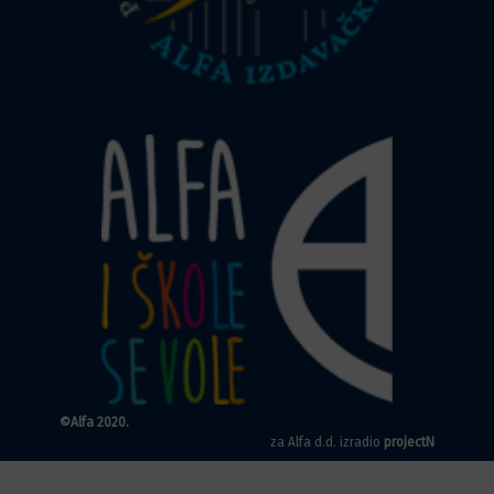
©Alfa 2020.
za Alfa d.d. izradio
projectN