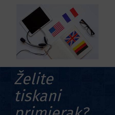
Želite
tiskani
primjerak?