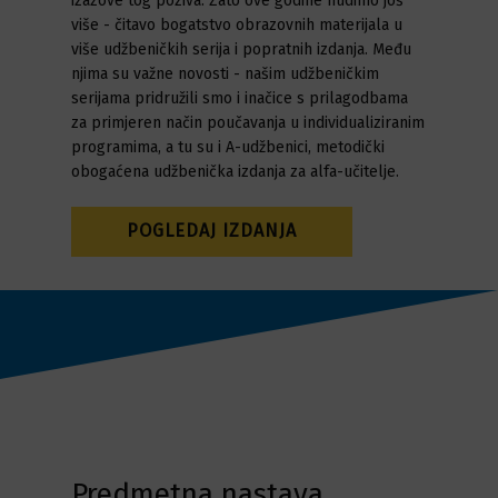
izazove tog poziva. Zato ove godine nudimo još
više - čitavo bogatstvo obrazovnih materijala u
više udžbeničkih serija i popratnih izdanja. Među
njima su važne novosti - našim udžbeničkim
serijama pridružili smo i inačice s prilagodbama
za primjeren način poučavanja u individualiziranim
programima, a tu su i A-udžbenici, metodički
obogaćena udžbenička izdanja za alfa-učitelje.
POGLEDAJ IZDANJA
Predmetna nastava